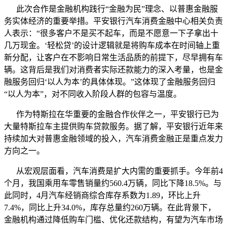
此次合作是金融机构践行“金融为民”理念、以普惠金融服
务实体经济的重要举措。平安银行汽车消费金融中心相关负责
人表示：“很多客户不是买不起车，而是不愿意一下子拿出十
几万现金。‘轻松贷’的设计逻辑就是将购车成本在时间轴上重
新分配，让客户在不影响日常生活品质的前提下，尽早拥有车
辆。这背后是我们对消费者实际还款能力的深入考量，也是金
融服务回归‘以人为本’的具体体现。”这体现了金融服务回归
“以人为本”，对不同收入阶段人群的包容与温度。
作为特斯拉在华重要的金融合作伙伴之一，平安银行已为
大量特斯拉车主提供购车贷款服务。据了解，平安银行近年来
持续加大对普惠金融领域的投入，汽车消费金融正是重点发力
方向之一。
从宏观层面看，汽车消费是扩大内需的重要抓手。今年前4
个月，我国乘用车零售销量约560.4万辆，同比下降18.5%。与
此同时，4月汽车经销商综合库存系数为1.89，环比上升
7.4%，同比上升34.0%，库存总量约260万辆。在此背景下，
金融机构通过降低购车门槛、优化还款结构，有望为汽车市场