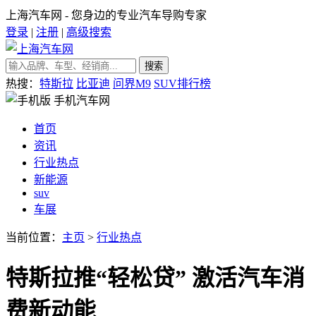
上海汽车网 - 您身边的专业汽车导购专家
登录
|
注册
|
高级搜索
搜索
热搜：
特斯拉
比亚迪
问界M9
SUV排行榜
手机汽车网
首页
资讯
行业热点
新能源
suv
车展
当前位置：
主页
>
行业热点
特斯拉推“轻松贷” 激活汽车消
费新动能