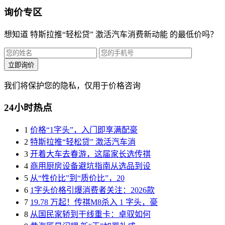
询价专区
想知道 特斯拉推“轻松贷” 激活汽车消费新动能 的最低价吗？
立即询价
我们将保护您的隐私，仅用于价格咨询
24小时热点
1
价格“1字头”，入门即享满配豪
2
特斯拉推“轻松贷” 激活汽车消
3
开着大车去春游，这届家长选传祺
4
商用厨房设备避坑指南从选品到设
5
从“性价比”到“质价比”，20
6
1字头价格引爆消费者关注：2026款
7
19.78 万起！传祺M8杀入 1 字头，豪
8
从国民家轿到干线重卡：卓驭如何