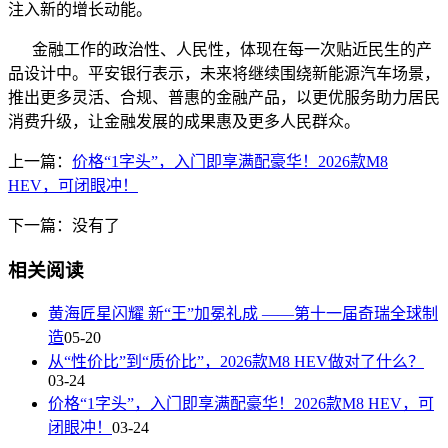
注入新的增长动能。
金融工作的政治性、人民性，体现在每一次贴近民生的产
品设计中。平安银行表示，未来将继续围绕新能源汽车场景，
推出更多灵活、合规、普惠的金融产品，以更优服务助力居民
消费升级，让金融发展的成果惠及更多人民群众。
上一篇：
价格“1字头”，入门即享满配豪华！2026款M8
HEV，可闭眼冲！
下一篇：没有了
相关阅读
黄海匠星闪耀 新“王”加冕礼成​ ——第十一届奇瑞全球制
造
05-20
从“性价比”到“质价比”，2026款M8 HEV做对了什么？
03-24
价格“1字头”，入门即享满配豪华！2026款M8 HEV，可
闭眼冲！
03-24